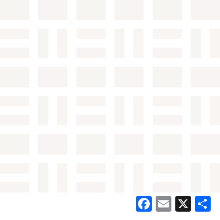
Facebook
Email
X
共