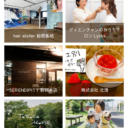
ディエンチャンのおうちサ
hair atelier 秘密基地
ロン Lycka
SERENDIPITY 野幌本店
株式会社 北清