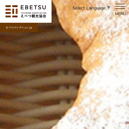
Select Language
▼
MENU