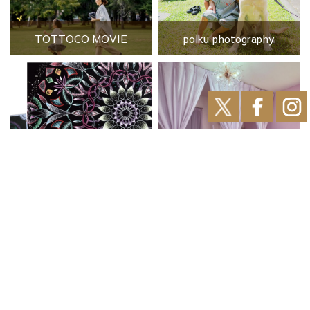
TOTTOCO MOVIE
polku photography
平間 乃理子（曼荼羅アーテ
メナードフェイシャルサロ
ィスト）
ン カノンドピュア
大麻銀座商店街ブックスト
江別市都市と農村の交流セ
リート
ンターえみくる