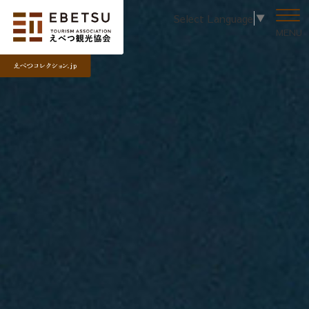
Select Language
▼
MENU