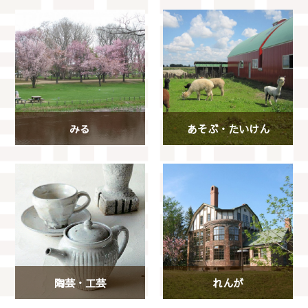
みる
あそぶ・たいけん
陶芸・工芸
れんが