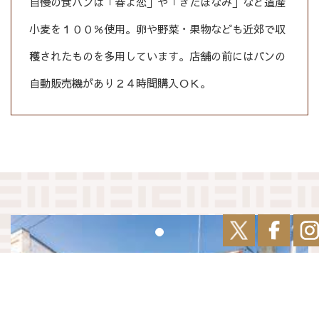
自慢の食パンは「春よ恋」や「きたほなみ」など道産
小麦を１００％使用。卵や野菜・果物なども近郊で収
穫されたものを多用しています。店舗の前にはパンの
自動販売機があり２４時間購入ＯＫ。
前へ
次