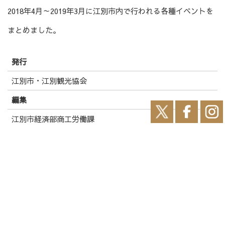
2018年4月～2019年3月に江別市内で行われる各種イベントを
まとめました。
発行
江別市・江別観光協会
編集
江別市経済部商工労働課
ほかにも、江別市郷土資料館事業や野幌森林公園「自然ふれ
あい交流館」の行事予定表などの情報も掲載しております。
江別に来られる方はもちろん、江別在住の方にも必見な一冊
です。