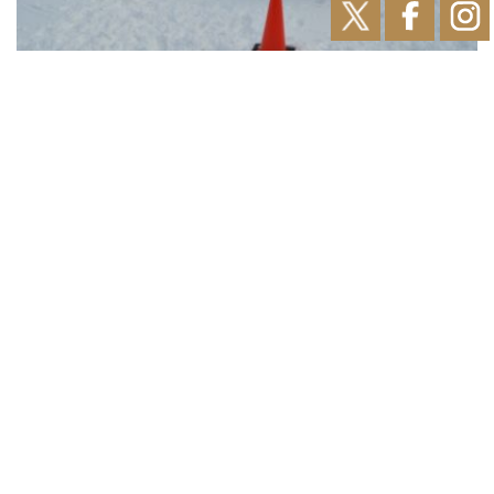
（雪上５人６脚）