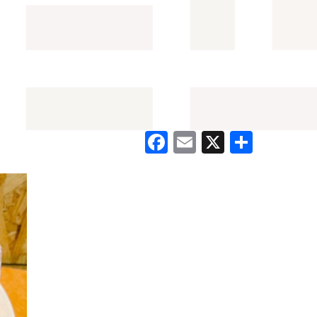
Facebook
Email
X
共
有