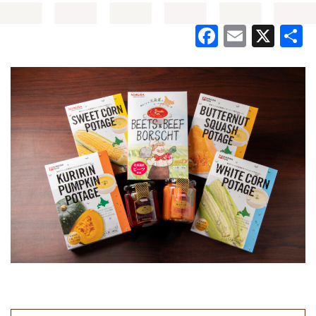
Facebook
Email
X
共