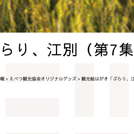
らり、江別（第7
報
えべつ観光協会オリジナルグッズ
観光絵はがき「ぶらり、江
>
>