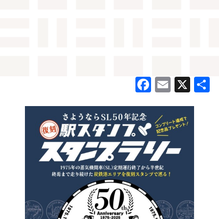
Facebook
Email
X
共